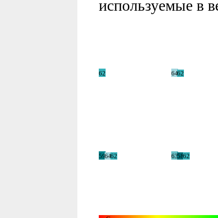
используемые в в
62
64
62
59
64
62
63
58
62