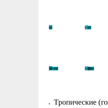
60
62
60
59
61
60
62
57
60
Тропические (гор