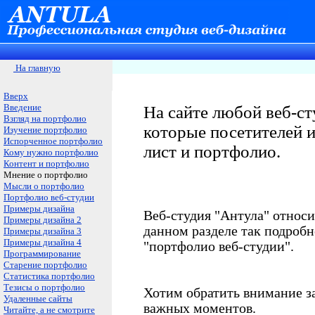
На главную
Вверх
Введение
На сайте любой веб-ст
Взгляд на портфолио
которые посетителей и
Изучение портфолио
Испорченное портфолио
лист и портфолио.
Кому нужно портфолио
Контент и портфолио
Мнение о портфолио
Мысли о портфолио
Портфолио веб-студии
Примеры дизайна
Веб-студия "Антула" относи
Примеры дизайна 2
данном разделе так подроб
Примеры дизайна 3
Примеры дизайна 4
"портфолио веб-студии".
Программирование
Старение портфолио
Статистика портфолио
Тезисы о портфолио
Хотим обратить внимание з
Удаленные сайты
важных моментов.
Читайте, а не смотрите