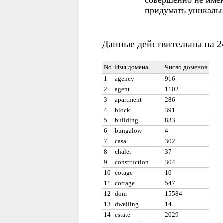
совершенно не име
придумать уникальн
Данные действительны на 24
No
Имя домена
Число доменов
1
agency
916
2
agent
1102
3
apartment
286
4
block
391
5
building
833
6
bungalow
4
7
casa
302
8
chalet
37
9
construction
304
10
cotage
10
11
cottage
547
12
dom
15584
13
dwelling
14
14
estate
2029