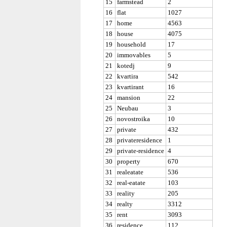
15
farmstead
2
16
flat
1027
17
home
4563
18
house
4075
19
household
17
20
immovables
5
21
kotedj
9
22
kvartira
542
23
kvartirant
16
24
mansion
22
25
Neubau
3
26
novostroika
10
27
private
432
28
privateresidence
1
29
private-residence
4
30
property
670
31
realeatate
536
32
real-eatate
103
33
reality
205
34
realty
3312
35
rent
3093
36
residence
112