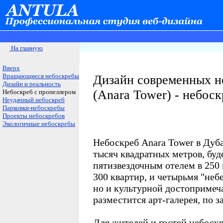
На главную
Вверх
Вращающиеся небоскребы
Дизайн современных н
Дизайн и реальность
(Anara Tower) - небос
Небоскреб с пропеллером
Неудачный небоскреб
Парковки-небоскребы
Проекты небоскребов
Экологичные небоскребы
Небоскреб Anara Tower в Дуб
тысяч квадратных метров, буд
пятизвездочным отелем в 250
300 квартир, и четырьмя "неб
но и культурной достопримеч
разместится арт-галерея, по з
Для жителей и гостей небоскр