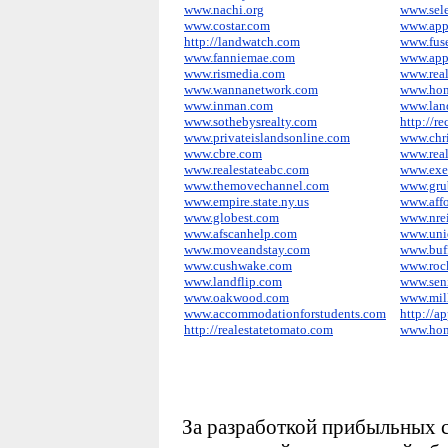
www.nachi.org
www.sele
www.costar.com
www.app
http://landwatch.com
www.fus
www.fanniemae.com
www.appr
www.rismedia.com
www.real
www.wannanetwork.com
www.hom
www.inman.com
www.lan
www.sothebysrealty.com
http://r
www.privateislandsonline.com
www.chri
www.cbre.com
www.real
www.realestateabc.com
www.exe
www.themovechannel.com
www.grub
www.empire.state.ny.us
www.affo
www.globest.com
www.nre
www.afscanhelp.com
www.uni
www.moveandstay.com
www.buf
www.cushwake.com
www.rock
www.landflip.com
www.sen
www.oakwood.com
www.mil
www.accommodationforstudents.com
http://a
http://realestatetomato.com
www.hom
За разработкой прибыльных с