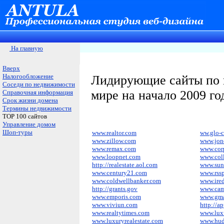
На главную
Вверх
Налогообложение
Лидирующие сайты по н
Соседи по недвижимости
мире на начало 2009 го
Справочная информация
Срок жизни домена
Термины недвижимости
ТОР 100 сайтов
Управление домом
Шоп-туры
www.realtor.com
ww.glo-
www.zillow.com
www.jone
www.remax.com
www.cor
www.loopnet.com
www.coll
http://realestate.aol.com
www.sun
www.century21.com
www.rss
www.coldwellbanker.com
www.ire
http://grants.gov
www.cam
www.emporis.com
www.gma
www.viviun.com
http://a
www.realtytimes.com
www.lux
www.luxuryrealestate.com
www.hud