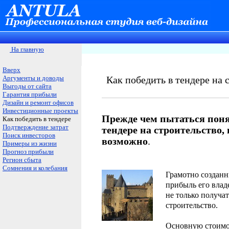
На главную
Вверх
Аргументы и доводы
Как победить в тендере на
Выгоды от сайта
Гарантия прибыли
Дизайн и ремонт офисов
Инвестиционные проекты
Прежде чем пытаться поня
Как победить в тендере
Подтверждение затрат
тендере на строительство, 
Поиск инвесторов
возможно
.
Примеры из жизни
Прогноз прибыли
Регион сбыта
Сомнения и колебания
Грамотно созданн
прибыль его влад
не только получат
строительство.
Основную стоимос