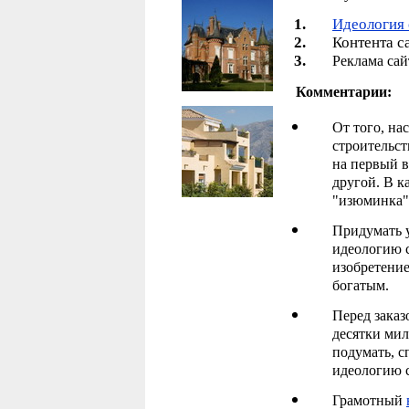
Идеология 
Контента с
Реклама сай
Комментарии:
От того, на
строительст
на первый в
другой. В к
"изюминка"
Придумать 
идеологию с
изобретение
богатым.
Перед заказ
десятки ми
подумать, с
идеологию с
Грамотный