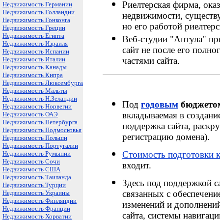
Риелтерская фирма, ока
Недвижимость Германии
Недвижимость Голландии
недвижимости, существу
Недвижимость Гонконга
но его работой риелтерс
Недвижимость Греции
Недвижимость Египта
Веб-студии "Антула" пр
Недвижимость Израиля
сайт не после его полн
Недвижимость Испании
Недвижимость Италии
частями сайта.
Недвижимость Канады
Недвижимость Кипра
Недвижимость Люксембурга
Недвижимость Мальты
Недвижимость Н.Зеландии
Под
годовым
бюджетом
Недвижимость Норвегии
вкладываемая в создани
Недвижимость ОАЭ
Недвижимость Петербурга
поддержка сайта, раскрут
Недвижимость Подмосковья
регистрацию домена).
Недвижимость Польши
Недвижимость Португалии
Стоимость подготовки к
Недвижимость Румынии
Недвижимость Сочи
входит.
Недвижимость США
Недвижимость Таиланда
Здесь под поддержкой с
Недвижимость Турции
связанных с обеспечени
Недвижимость Украины
Недвижимость Финляндии
изменений и дополнений
Недвижимость Франции
сайта, системы навигаци
Недвижимость Хорватии