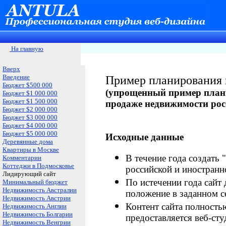
На главную
Вверх
Введение
Пример планирования 
Бюджет $500 000
(
упрощенный пример плани
Бюджет $1 000 000
Бюджет $1 500 000
продаже недвижимости рос
Бюджет $2 000 000
Бюджет $3 000 000
Бюджет $4 000 000
Бюджет $5 000 000
Исходные данные
Деревянные дома
Квартиры в Москве
В течение года создать 
Комментарии
Коттеджи в Подмосковье
российской и иностранн
Лидирующий сайт
По истечении года сайт
Минимальный бюджет
Недвижимость Австралии
положение в заданном с
Недвижимость Австрии
Контент сайта полностью
Недвижимость Англии
Недвижимость Болгарии
предоставляется веб-сту
Недвижимость Венгрии