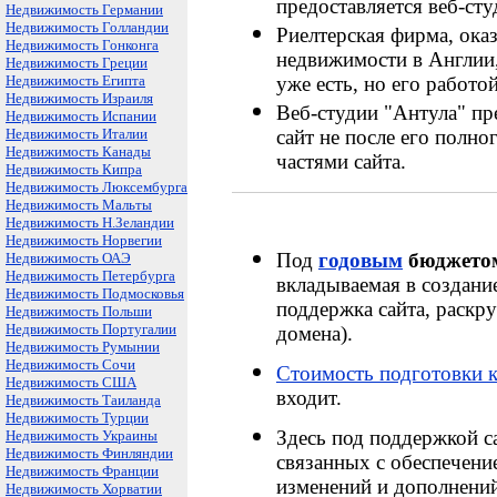
предоставляется веб-сту
Недвижимость Германии
Недвижимость Голландии
Риелтерская фирма, ока
Недвижимость Гонконга
недвижимости в Англии,
Недвижимость Греции
Недвижимость Египта
уже есть, но его работо
Недвижимость Израиля
Веб-студии "Антула" пр
Недвижимость Испании
Недвижимость Италии
сайт не после его полн
Недвижимость Канады
частями сайта.
Недвижимость Кипра
Недвижимость Люксембурга
Недвижимость Мальты
Недвижимость Н.Зеландии
Недвижимость Норвегии
Под
годовым
бюджетом
Недвижимость ОАЭ
Недвижимость Петербурга
вкладываемая в создани
Недвижимость Подмосковья
поддержка сайта, раскру
Недвижимость Польши
Недвижимость Португалии
домена).
Недвижимость Румынии
Недвижимость Сочи
Стоимость подготовки к
Недвижимость США
входит.
Недвижимость Таиланда
Недвижимость Турции
Здесь под поддержкой с
Недвижимость Украины
Недвижимость Финляндии
связанных с обеспечени
Недвижимость Франции
изменений и дополнений
Недвижимость Хорватии