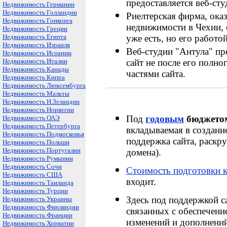
предоставляется веб-сту
Недвижимость Германии
Недвижимость Голландии
Риелтерская фирма, ока
Недвижимость Гонконга
недвижимости в Чехии, 
Недвижимость Греции
Недвижимость Египта
уже есть, но его работо
Недвижимость Израиля
Веб-студии "Антула" пр
Недвижимость Испании
Недвижимость Италии
сайт не после его полн
Недвижимость Канады
частями сайта.
Недвижимость Кипра
Недвижимость Люксембурга
Недвижимость Мальты
Недвижимость Н.Зеландии
Недвижимость Норвегии
Под
годовым
бюджетом
Недвижимость ОАЭ
Недвижимость Петербурга
вкладываемая в создани
Недвижимость Подмосковья
поддержка сайта, раскру
Недвижимость Польши
Недвижимость Португалии
домена).
Недвижимость Румынии
Недвижимость Сочи
Стоимость подготовки к
Недвижимость США
входит.
Недвижимость Таиланда
Недвижимость Турции
Здесь под поддержкой с
Недвижимость Украины
Недвижимость Финляндии
связанных с обеспечени
Недвижимость Франции
изменений и дополнений
Недвижимость Хорватии