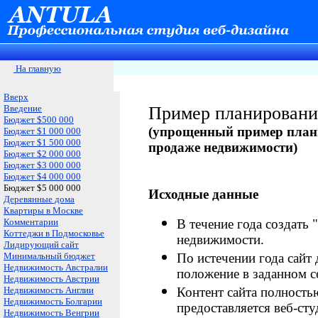
На главную
Вверх
Введение
Пример планирования
Бюджет $500 000
(
упрощенный пример плани
Бюджет $1 000 000
Бюджет $1 500 000
продаже недвижимости)
Бюджет $2 000 000
Бюджет $3 000 000
Бюджет $4 000 000
Бюджет $5 000 000
Исходные данные
Деревянные дома
Квартиры в Москве
Комментарии
В течение года создать 
Коттеджи в Подмосковье
недвижимости.
Лидирующий сайт
Минимальный бюджет
По истечении года сайт
Недвижимость Австралии
положение в заданном с
Недвижимость Австрии
Недвижимость Англии
Контент сайта полностью
Недвижимость Болгарии
предоставляется веб-сту
Недвижимость Венгрии