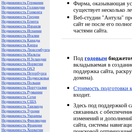
Недвижимость Германии
Фирма, оказывающая ус
Недвижимость Голландии
существует несколько лет
Недвижимость Гонконга
Недвижимость Греции
Веб-студии "Антула" пр
Недвижимость Египта
сайт не после его полн
Недвижимость Израиля
частями сайта.
Недвижимость Испании
Недвижимость Италии
Недвижимость Канады
Недвижимость Кипра
Недвижимость Люксембурга
Недвижимость Мальты
Под
годовым
бюджетом
Недвижимость Н.Зеландии
Недвижимость Норвегии
вкладываемая в создани
Недвижимость ОАЭ
поддержка сайта, раскру
Недвижимость Петербурга
домена).
Недвижимость Подмосковья
Недвижимость Польши
Недвижимость Португалии
Стоимость подготовки к
Недвижимость Румынии
входит.
Недвижимость Сочи
Недвижимость США
Здесь под поддержкой с
Недвижимость Таиланда
Недвижимость Турции
связанных с обеспечени
Недвижимость Украины
изменений и дополнений
Недвижимость Финляндии
сайта, системы навигаци
Недвижимость Франции
Недвижимость Хорватии
поисковой оптимизацие