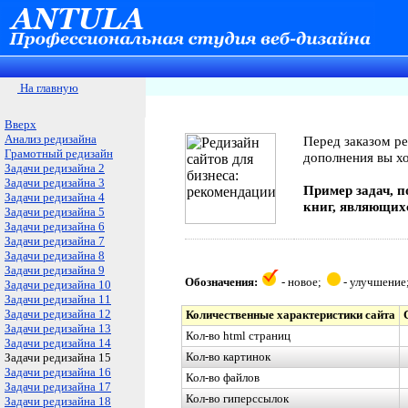
На главную
Вверх
Анализ редизайна
Перед заказом ре
Грамотный редизайн
дополнения вы хо
Задачи редизайна 2
Задачи редизайна 3
Пример задач, п
Задачи редизайна 4
книг, являющи
Задачи редизайна 5
Задачи редизайна 6
Задачи редизайна 7
Задачи редизайна 8
Задачи редизайна 9
Обозначения:
- новое;
- улучшени
Задачи редизайна 10
Задачи редизайна 11
Задачи редизайна 12
Количественные характеристики сайта
Задачи редизайна 13
Кол-во
html
страниц
Задачи редизайна 14
Кол-во картинок
Задачи редизайна 15
Задачи редизайна 16
Кол-во файлов
Задачи редизайна 17
Кол-во гиперссылок
Задачи редизайна 18