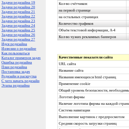
Задачи редизайна 19
Кол-во счётчиков:
Задачи редизайна 20
на первой странице
Задачи редизайна 21
Задачи редизайна 22
на остальных страницах
Задачи редизайна 23
Количество графиков
Задачи редизайна 24
Задачи редизайна 25
Объём текстовой информации, А-4
Задачи редизайна 26
Кол-во чужих рекламных баннеров
Задачи редизайна 27
Идея редизайна
Иллюзии о редизайне
Как пользоваться
Качественные показатели сайта
Каталог примеров задач
Ошибка редизайна
URL
сайта
План редизайна
Название сайта
Постановка задач
Редизайн и раскрутка
Названия имеющихся
html
страниц
С чего начать редизайн
Применение
co
o
kie
Этапы редизайна
Общий уровень безопасности, необходимы
Логотип фирмы
Наличие логотипа фирмы на каждой страни
Система навигации
Выполнение картинок с предпросмотом
Средняя скорость загрузки страниц