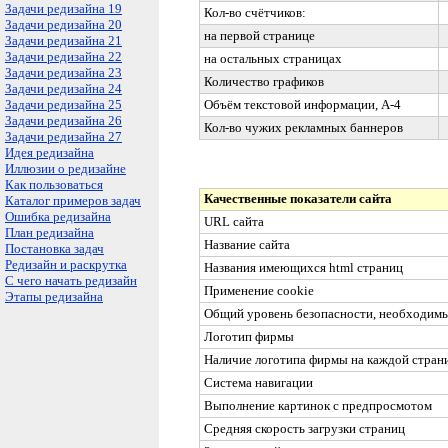
Задачи редизайна 19
Кол-во счётчиков:
Задачи редизайна 20
на первой странице
Задачи редизайна 21
Задачи редизайна 22
на остальных страницах
Задачи редизайна 23
Количество графиков
Задачи редизайна 24
Задачи редизайна 25
Объём текстовой информации, А-4
Задачи редизайна 26
Кол-во чужих рекламных баннеров
Задачи редизайна 27
Идея редизайна
Иллюзии о редизайне
Как пользоваться
Качественные показатели сайта
Каталог примеров задач
Ошибка редизайна
URL
сайта
План редизайна
Название сайта
Постановка задач
Редизайн и раскрутка
Названия имеющихся
html
страниц
С чего начать редизайн
Применение
co
o
kie
Этапы редизайна
Общий уровень безопасности, необходимы
Логотип фирмы
Наличие логотипа фирмы на каждой страни
Система навигации
Выполнение картинок с предпросмотом
Средняя скорость загрузки страниц