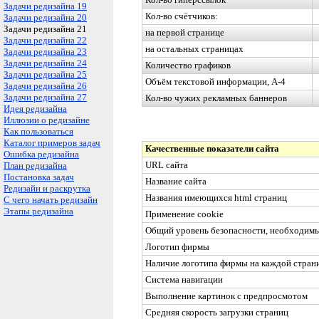
Задачи редизайна 19
Кол-во счётчиков:
Задачи редизайна 20
Задачи редизайна 21
на первой странице
Задачи редизайна 22
на остальных страницах
Задачи редизайна 23
Задачи редизайна 24
Количество графиков
Задачи редизайна 25
Объём текстовой информации, А-4
Задачи редизайна 26
Задачи редизайна 27
Кол-во чужих рекламных баннеров
Идея редизайна
Иллюзии о редизайне
Как пользоваться
Каталог примеров задач
Качественные показатели сайта
Ошибка редизайна
URL
сайта
План редизайна
Постановка задач
Название сайта
Редизайн и раскрутка
Названия имеющихся
html
страниц
С чего начать редизайн
Этапы редизайна
Применение
co
o
kie
Общий уровень безопасности, необходимы
Логотип фирмы
Наличие логотипа фирмы на каждой страни
Система навигации
Выполнение картинок с предпросмотом
Средняя скорость загрузки страниц